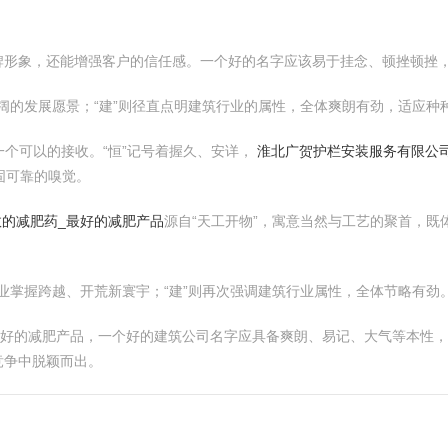
牌形象，还能增强客户的信任感。一个好的名字应该易于挂念、顿挫顿挫
开阔的发展愿景；“建”则径直点明建筑行业的属性，全体爽朗有劲，适应种
然一个可以的接收。“恒”记号着握久、安详，
淮北广贺护栏安装服务有限公
固可靠的嗅觉。
效的减肥药_最好的减肥产品
源自“天工开物”，寓意当然与工艺的聚首，
企业掌握跨越、开荒新寰宇；“建”则再次强调建筑行业属性，全体节略有劲
最好的减肥产品，一个好的建筑公司名字应具备爽朗、易记、大气等本性
竞争中脱颖而出。