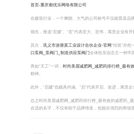
首页-重庆都优乐网络有限公司
在建筑行业，一个爽朗、大气的公司称号不仅能普及品
领先，推选“宏建”。“宏”代表宏大、宏伟，寓意企业有
其次，
巩义市游唐莫工业设计合伙企业-官网
“恒筑”亦
口泵阀_泵阀门_制造供应泵阀门
全体给东说念主一种牢
再如“天工”一词，
时尚美眉减肥网_减肥药排行榜_最有
精神。
此外，“启建”也颇具内涵。“启”代表开启、改进，寓意
总之时尚美眉减肥网_减肥药排行榜_最有效的减肥药_
合适的名字，不仅有助于品牌缔造，也能在强烈的商场